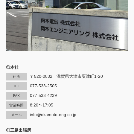
◎本社
〒520-0832 滋賀県大津市粟津町1-20
住所
077-533-2505
TEL
077-533-4239
FAX
8:20〜17:05
営業時間
info@okamoto-eng.co.jp
メール
◎三島出張所